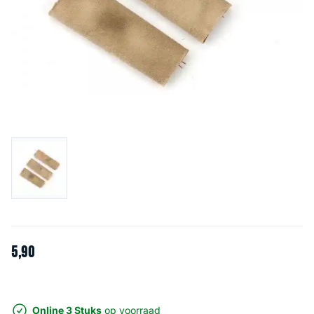
5
,
90
Online 3 Stuks
op voorraad