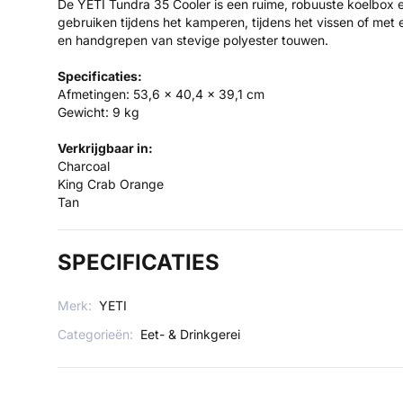
De YETI Tundra 35 Cooler is een ruime, robuuste koelbox en
gebruiken tijdens het kamperen, tijdens het vissen of met 
en handgrepen van stevige polyester touwen.
Specificaties:
Afmetingen: 53,6 x 40,4 x 39,1 cm
Gewicht: 9 kg
Verkrijgbaar in:
Charcoal
King Crab Orange
Tan
SPECIFICATIES
Merk:
YETI
Categorieën:
Eet- & Drinkgerei