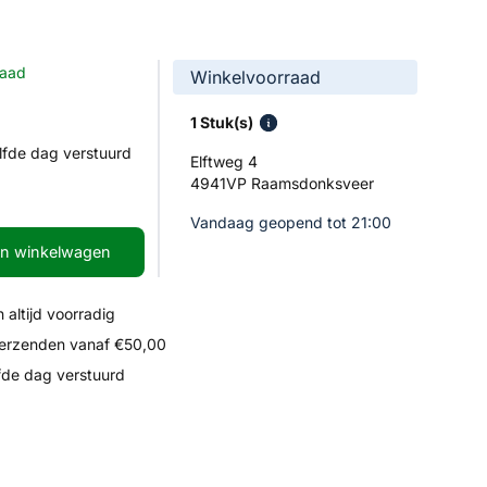
raad
Winkelvoorraad
1 Stuk(s)
lfde dag verstuurd
Elftweg 4
4941VP Raamsdonksveer
Vandaag geopend tot 21:00
In winkelwagen
 altijd voorradig
verzenden vanaf €50,00
fde dag verstuurd