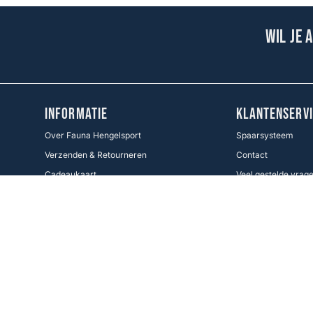
Wil je 
INFORMATIE
KLANTENSERVI
Over Fauna Hengelsport
Spaarsysteem
Verzenden & Retourneren
Contact
Cadeaukaart
Veel gestelde vrag
Voorwaarden KWO
Betaalmethoden
Cookie Policy