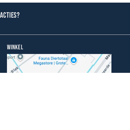
 acties?
WINKEL