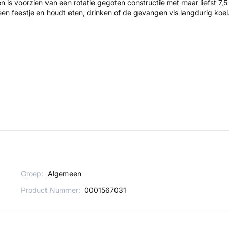
 is voorzien van een rotatie gegoten constructie met maar liefst 7,5
een feestje en houdt eten, drinken of de gevangen vis langdurig koel
Groep:
Algemeen
Product Nummer:
0001567031