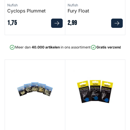
Nufish
Nufish
Cyclops Plummet
Fury Float
1
,
75
2
,
99
Meer dan
40.000 artikelen
in ons assortiment
Gratis verzending
v
Pellet Bands
Pre Threaded Silicone