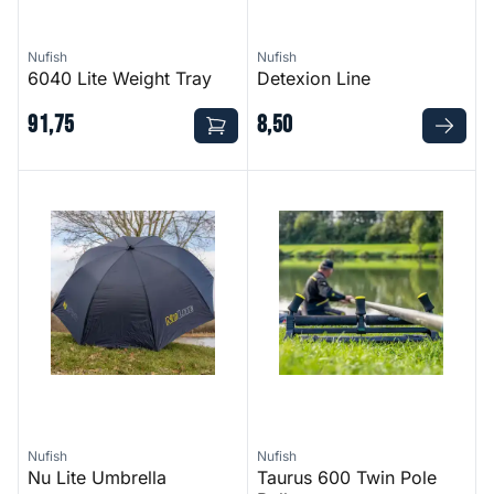
Nufish
Nufish
6040 Lite Weight Tray
Detexion Line
91
,
75
8
,
50
Nu Lite Umbrella
Taurus 600 Twin Pole Roller
Nufish
Nufish
Nu Lite Umbrella
Taurus 600 Twin Pole