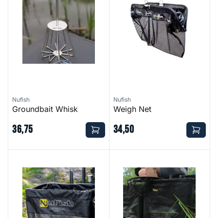
Nufish
Nufish
Groundbait Whisk
Weigh Net
36
,
75
34
,
50
Commercial Defenda Keep Net
Shorty Match Keep Net