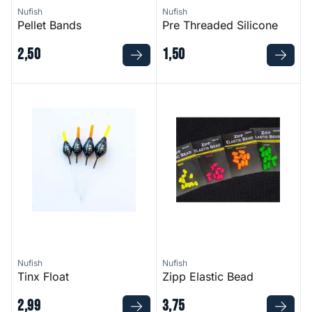
Nufish
Nufish
Pellet Bands
Pre Threaded Silicone
2
,
50
1
,
50
Tinx Float
Zipp Elastic Bead
Nufish
Nufish
Tinx Float
Zipp Elastic Bead
2
,
99
3
,
75