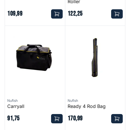
Roller
109
,
99
122
,
25
Carryall
Ready 4 Rod Bag
Nufish
Nufish
Carryall
Ready 4 Rod Bag
91
,
75
170
,
99