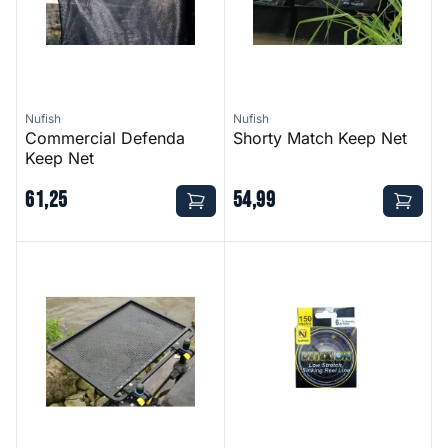
Nufish
Nufish
Commercial Defenda
Shorty Match Keep Net
Keep Net
61
,
25
54
,
99
6040 Lite Weight Tray
Detexion Line