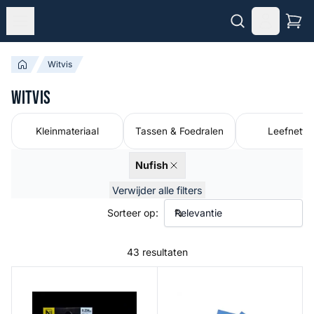
Witvis
Witvis
Kleinmateriaal
Tassen & Foedralen
Leefnette
Nufish
Verwijder alle filters
Sorteer op:
43 resultaten
Xact Rig Line
American Snap Swivels