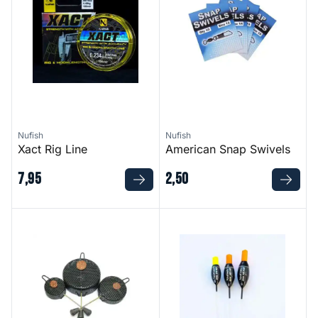
Nufish
Nufish
Xact Rig Line
American Snap Swivels
7
,
95
2
,
50
Bait Dropper
Big Head Float