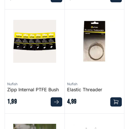
Zipp Internal PTFE Bush
Elastic Threader
Nufish
Nufish
Zipp Internal PTFE Bush
Elastic Threader
1
,
99
4
,
99
Groundbait Whisk
Weigh Net