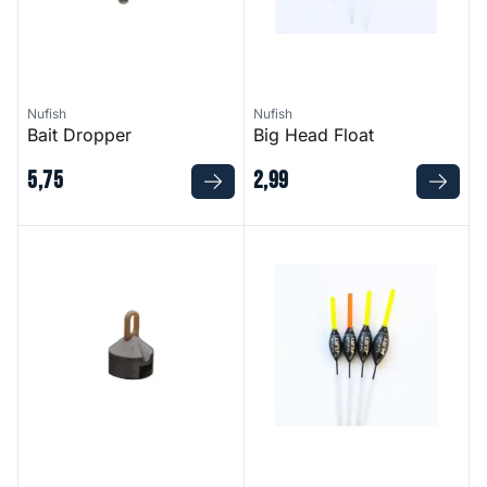
Nufish
Nufish
Bait Dropper
Big Head Float
5
,
75
2
,
99
Cyclops Plummet
Fury Float