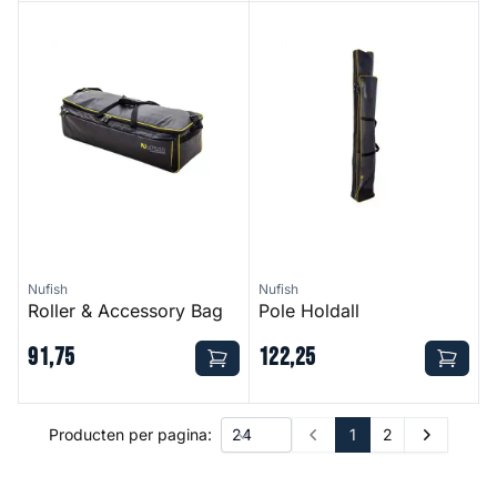
Roller & Accessory Bag
Pole Holdall
Nufish
Nufish
Roller & Accessory Bag
Pole Holdall
91
,
75
122
,
25
1
2
Producten per pagina:
Prev
Next