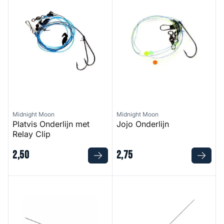
Midnight Moon
Midnight Moon
Platvis Onderlijn met
Jojo Onderlijn
Relay Clip
2
,
50
2
,
75
RVS Rijgnaalden
RVS Tube Needle Brass