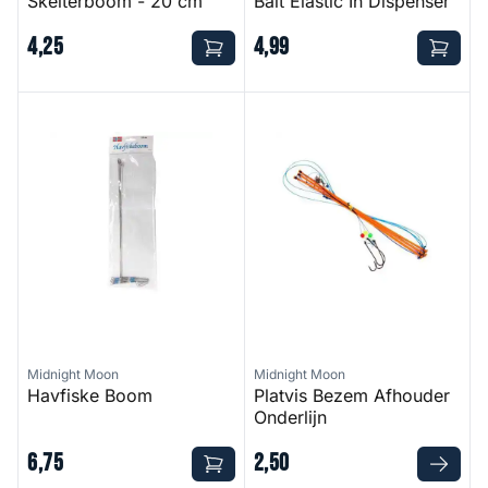
Skelterboom - 20 cm
Bait Elastic In Dispenser
4
,
25
4
,
99
Havfiske Boom
Platvis Bezem Afhouder Onder
Midnight Moon
Midnight Moon
Havfiske Boom
Platvis Bezem Afhouder
Onderlijn
6
,
75
2
,
50