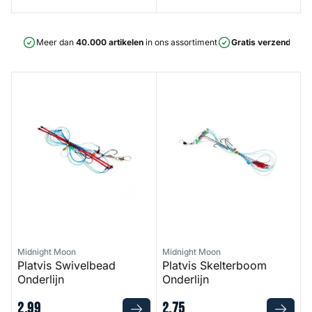
Meer dan
40.000 artikelen
in ons assortiment
Gratis verzending
v
Platvis Swivelbead Onderlijn
Platvis Skelterboom Onderlijn
Midnight Moon
Midnight Moon
Platvis Swivelbead
Platvis Skelterboom
Onderlijn
Onderlijn
2
,
99
2
,
75