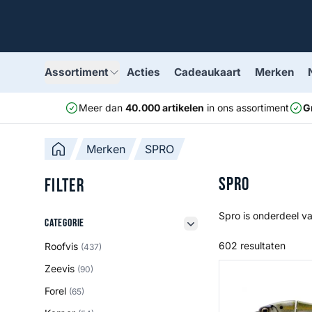
Assortiment
Acties
Cadeaukaart
Merken
Meer dan
40.000 artikelen
in ons assortiment
G
Merken
SPRO
SPRO
Filter
Spro is onderdeel v
Categorie
Categorie
filter button
602 resultaten
Roofvis
(437)
KGB Lil Guy 120
Zeevis
(90)
Forel
(65)