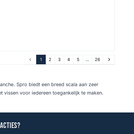
1
2
3
4
5
…
26
Prev
Next
anche. Spro biedt een breed scala aan zeer
et vissen voor iedereen toegankelijk te maken.
 acties?