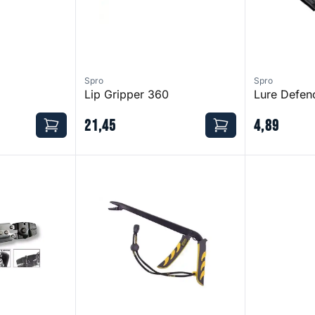
Spro
Spro
Lip Gripper 360
Lure Defen
21
,
45
4
,
89
 26 cm
Hook Remover - 26 cm