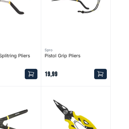
Spro
Splitring Pliers
Pistol Grip Pliers
19
,
99
ing Pliers - 21 cm
Titanium Micro Splitring Pliers