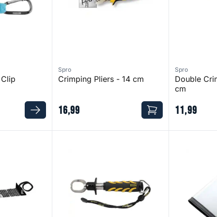
Spro
Spro
 Clip
Crimping Pliers - 14 cm
Double Crim
cm
16
,
99
11
,
99
Lip Gripper 360
Lure Defenc