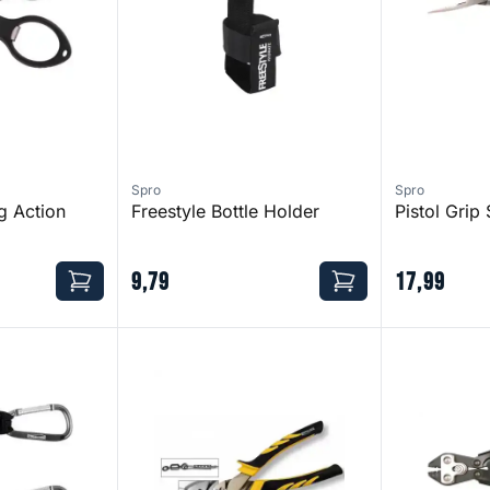
Spro
Spro
g Action
Freestyle Bottle Holder
Pistol Grip 
9
,
79
17
,
99
lip
Crimping Pliers - 14 cm
Double Crimp