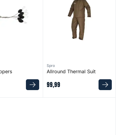
Spro
ppers
Allround Thermal Suit
99
,
99