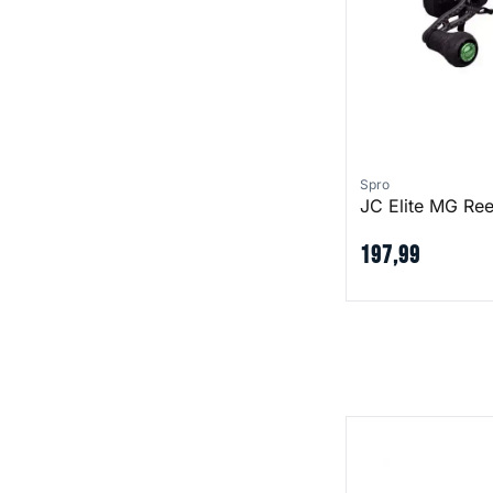
Spro
JC Elite MG Ree
197
,
99
Specter Finesse 