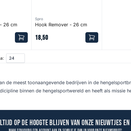
Spro
 - 26 cm
Hook Remover - 26 cm
18
,
50
a:
an de meest toonaangevende bedrijven in de hengelsportbr
 dicipline binnen de hengelsportwereld en heeft als missie h
altijd op de hoogte blijven van onze nieuwtjes en
Maak eenvoudig een account aan en schrijf je dan in voor onze nieuwsbrief!