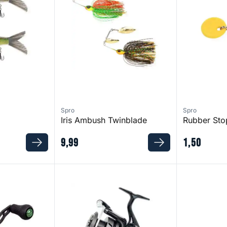
Spro
Spro
Iris Ambush Twinblade
Rubber Sto
9
,
99
1
,
50
Revex Spinning Reel