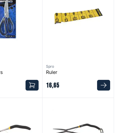
Spro
rs
Ruler
16
,
65
litring Pliers
Pistol Grip Pliers