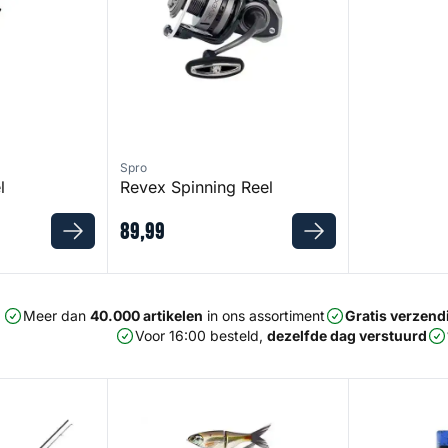
Spro
l
Revex Spinning Reel
89
,
99
Meer dan
40.000 artikelen
in ons assortiment
Gratis verzend
Voor 16:00 besteld,
dezelfde dag verstuurd
Sea Spin
KGB K Rig CS3
Salt Scissors