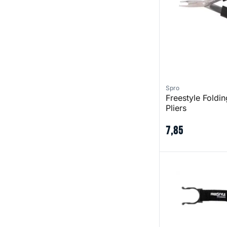
Spro
Freestyle Foldin
Pliers
7
,
85
FreeStyle Bottle C