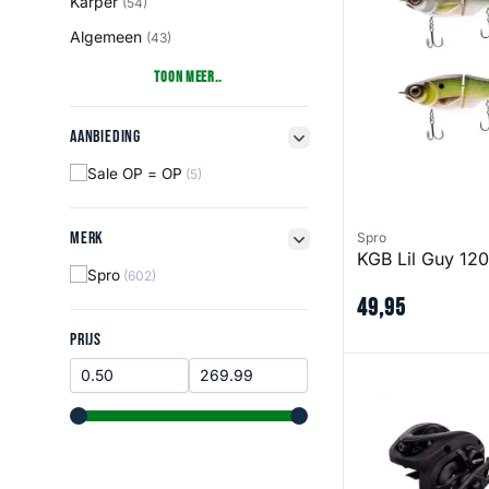
Karper
(54)
Algemeen
(43)
Toon Meer..
Aanbieding
Aanbieding
filter button
Sale OP = OP
(5)
Merk
Merk
Spro
filter button
KGB Lil Guy 120
Spro
(602)
49
,
95
Prijs
PRIJS
JC Elite MG Reel
range slider button
range slider button