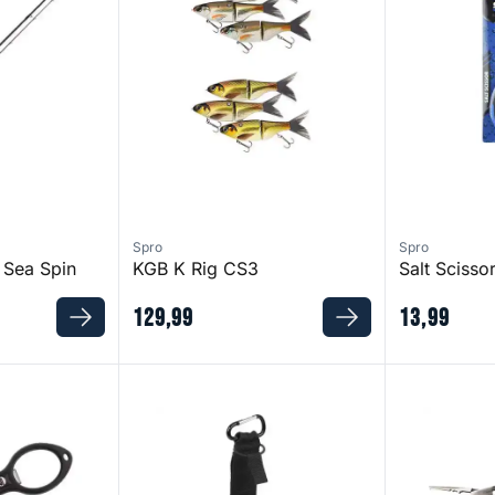
Spro
Spro
 Sea Spin
KGB K Rig CS3
Salt Scisso
129
,
99
13
,
99
Action Pliers
Freestyle Bottle Holder
Pistol Grip Sp