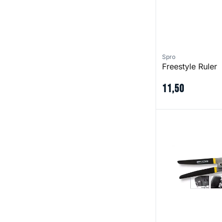
Spro
Freestyle Ruler
11
,
50
Crimping Pliers -