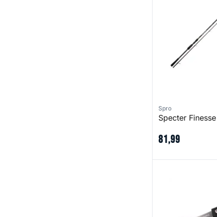
Spro
Specter Finesse
81
,
99
Freestyle Folding 