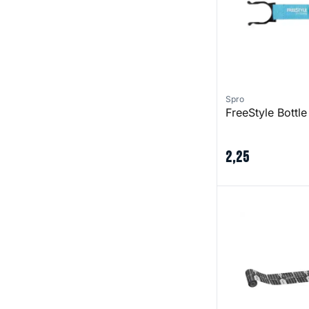
Spro
FreeStyle Bottle
2
,
25
Freestyle Ruler