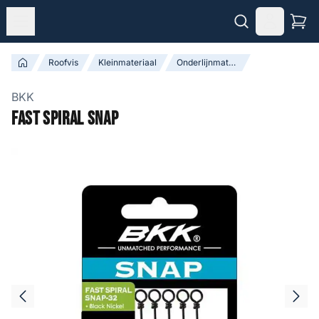
Roofvis
Kleinmateriaal
Onderlijnmateriaal & Toebehoren
BKK
Fast Spiral Snap