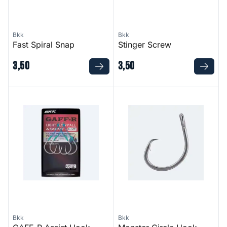
Bkk
Bkk
Fast Spiral Snap
Stinger Screw
3
,
50
3
,
50
GAFF-R Assist Hook
Monster Circle Hook
Bkk
Bkk