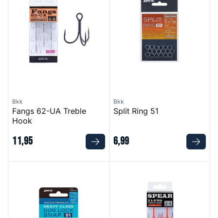
Bkk
Bkk
Fangs 62-UA Treble
Split Ring 51
Hook
11
,
95
6
,
99
Duo Lock Snaps 51
Spear 21-UVO Treble Hooks