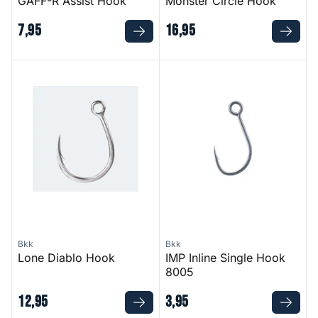
GAFF-R Assist Hook
Monster Circle Hook
7
,
95
16
,
95
Lone Diablo Hook
IMP Inline Single Hook 8005
Bkk
Bkk
Lone Diablo Hook
IMP Inline Single Hook
8005
12
,
95
3
,
95