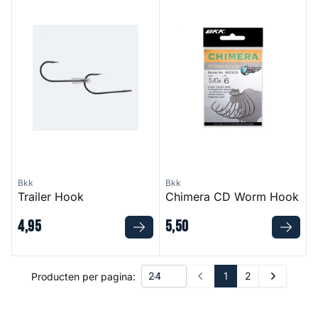
Trailer Hook
Chimera CD Worm Hook
Bkk
Bkk
Trailer Hook
Chimera CD Worm Hook
4
,
95
5
,
50
1
2
Producten per pagina:
Prev
Next