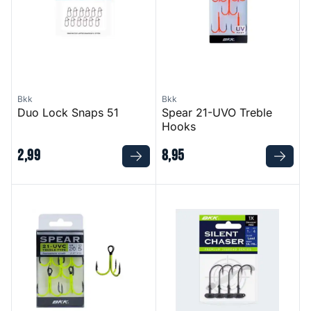
Bkk
Bkk
Duo Lock Snaps 51
Spear 21-UVO Treble
Hooks
2
,
99
8
,
95
Spear 21-UVC Treble Hooks
Silent Chaser Draggin Ned J