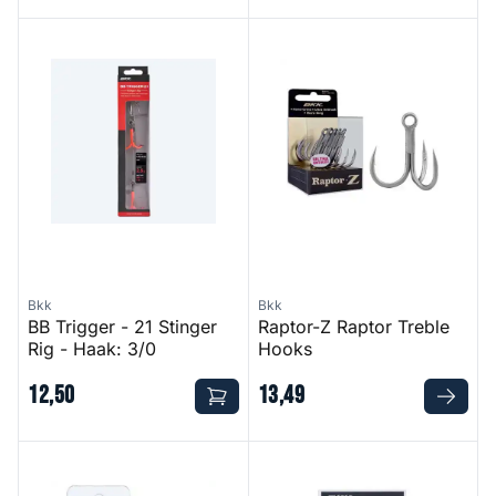
BB Trigger - 21 Stinger Rig - Haak: 3/0
Raptor-Z Raptor Treble Hook
Bkk
Bkk
BB Trigger - 21 Stinger
Raptor-Z Raptor Treble
Rig - Haak: 3/0
Hooks
12
,
50
13
,
49
Fangs 62-UA Treble Hook
Split Ring 51