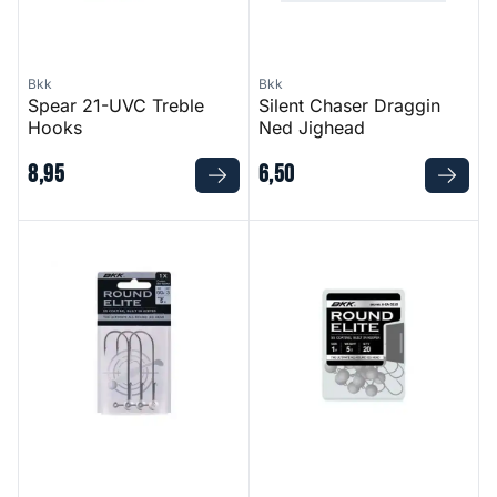
Bkk
Bkk
Spear 21-UVC Treble
Silent Chaser Draggin
Hooks
Ned Jighead
8
,
95
6
,
50
Elite Round Jighead
Round Elite Jighead - Bulkve