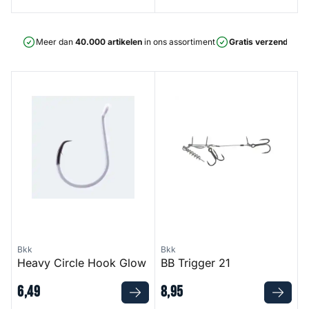
Meer dan
40.000 artikelen
in ons assortiment
Gratis verzending
v
Heavy Circle Hook Glow
BB Trigger 21
Bkk
Bkk
Heavy Circle Hook Glow
BB Trigger 21
6
,
49
8
,
95