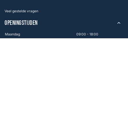
Veel gestelde vragen
OPENINGSTIJDEN
Maandag
09:00 - 18:00
Dinsdag
09:00 - 18:00
Woensdag
09:00 - 18:00
Donderdag
09:00 - 18:00
Vrijdag
09:00 - 21:00
Zaterdag
09:00 - 17:00
Zondag
12:00 - 16:00
WINKEL