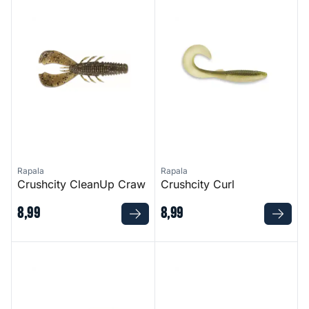
Crushcity CleanUp Craw
Crushcity Curl
Rapala
Rapala
Crushcity CleanUp Craw
Crushcity Curl
8
,
99
8
,
99
Crushcity Freeloader
Crushcity Neds BLT