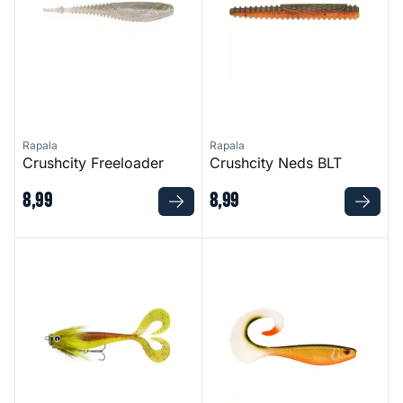
Rapala
Rapala
Crushcity Freeloader
Crushcity Neds BLT
8
,
99
8
,
99
Soft Olio Prerigged
Soft Otus