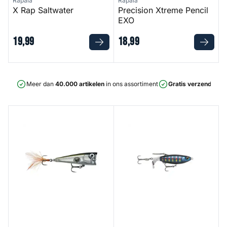
Rapala
Rapala
X Rap Saltwater
Precision Xtreme Pencil
EXO
19
,
99
18
,
99
Meer dan
40.000 artikelen
in ons assortiment
Gratis verzending
v
X Light Pop
Claptail