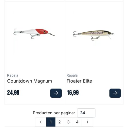
Countdown Magnum
Floater Elite
Rapala
Rapala
Countdown Magnum
Floater Elite
24
,
99
16
,
99
Producten per pagina:
1
2
3
4
Prev
Next