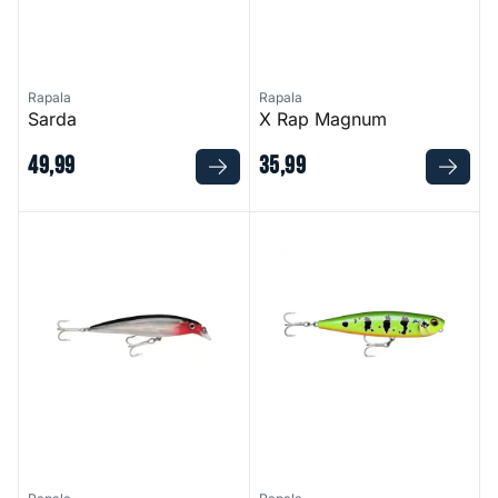
Rapala
Rapala
Sarda
X Rap Magnum
49
,
99
35
,
99
X Rap Saltwater
Precision Xtreme Pencil EXO