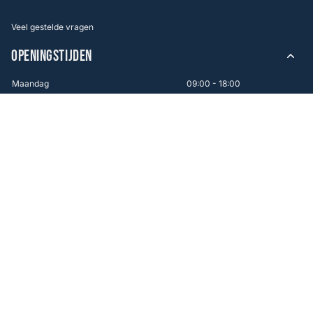
Veel gestelde vragen
OPENINGSTIJDEN
Maandag
09:00 - 18:00
Dinsdag
09:00 - 18:00
Woensdag
09:00 - 18:00
Donderdag
09:00 - 18:00
Vrijdag
09:00 - 21:00
Zaterdag
09:00 - 17:00
Zondag
12:00 - 16:00
WINKEL