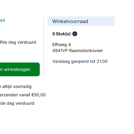
aad
Winkelvoorraad
0 Stuk(s)
lfde dag verstuurd
Elftweg 4
4941VP Raamsdonksveer
Vandaag geopend tot 21:00
In winkelwagen
 altijd voorradig
verzenden vanaf €50,00
fde dag verstuurd