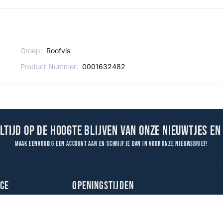
Groep:
Roofvis
Product Nummer:
0001632482
altijd op de hoogte blijven van onze nieuwtjes en
Maak eenvoudig een account aan en schrijf je dan in voor onze nieuwsbrief!
CE
OPENINGSTIJDEN
Maandag
09:00 - 18:00
Dinsdag
09:00 - 18:00