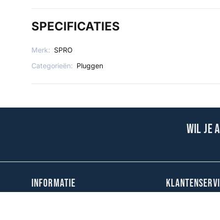
SPECIFICATIES
Merk:
SPRO
Categorieën:
Pluggen
Wil je 
INFORMATIE
KLANTENSERVI
Over Fauna Hengelsport
Spaarsysteem
Verzenden & Retourneren
Contact