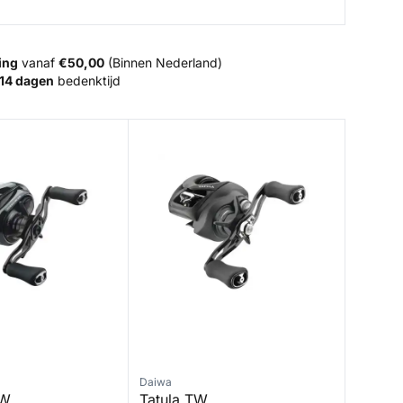
ing
vanaf
€50,00
(Binnen Nederland)
14 dagen
bedenktijd
Tatula TW
Daiwa
TW
Tatula TW