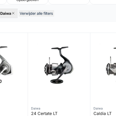
Daiwa
Verwijder alle filters
24 Certate LT
Caldia LT
Daiwa
Daiwa
24 Certate LT
Caldia LT