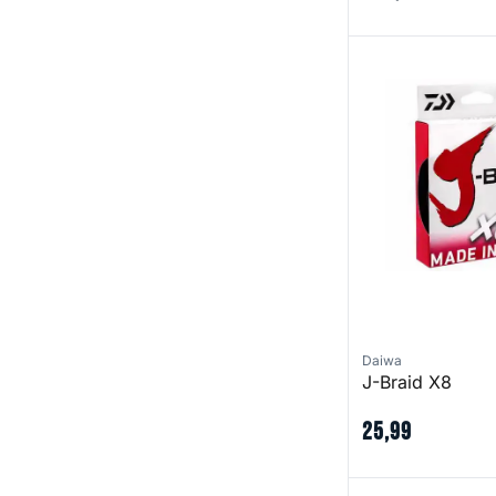
J-Braid X8
Daiwa
J-Braid X8
25
,
99
Tatua TW 100