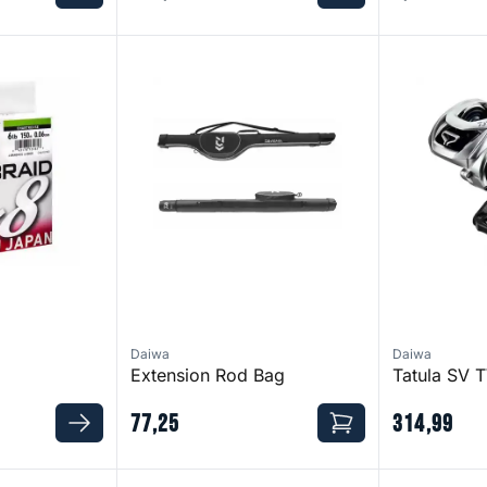
Extension Rod Bag
Tatula SV TW
Daiwa
Daiwa
Extension Rod Bag
Tatula SV 
77
,
25
314
,
99
Tatula SV TW 103
Tatula SV T