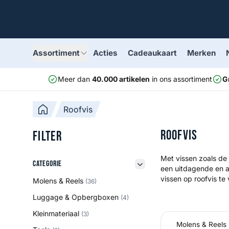
Assortiment
Acties
Cadeaukaart
Merken
Meer dan
40.000 artikelen
in ons assortiment
G
Roofvis
Roofvis
Filter
Met vissen zoals de 
Categorie
Categorie
een uitdagende en a
filter button
vissen op roofvis te 
Molens & Reels
(36)
Luggage & Opbergboxen
(4)
Kleinmateriaal
(3)
Molens & Reels