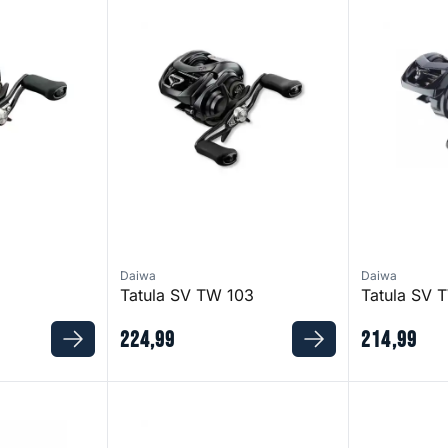
Daiwa
Daiwa
Tatula SV TW 103
Tatula SV 
224
,
99
214
,
99
TW
SS Air TW 8.5 L