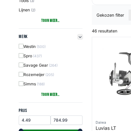
Tools
(3)
Lijnen
(2)
Gekozen filter
Toon Meer..
46 resultaten
Merk
Merk
filter button
Luvias LT
Westin
(500)
Spro
(437)
Savage Gear
(264)
Rozemeijer
(205)
Simms
(188)
Toon Meer..
Prijs
PRIJS
Daiwa
Luvias LT